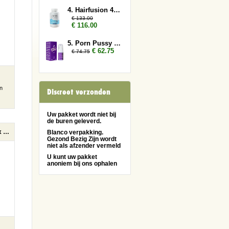
4. Hairfusion 4 plus 3 gratis
€ 133.00
€ 116.00
5. Porn Pussy 5x
€ 62.75
€ 74.75
en
Discreet verzonden
Uw pakket wordt niet bij
de buren geleverd.
Hoge Weerstand 2x (Colostrum)
Blanco verpakking.
Gezond Bezig Zijn wordt
niet als afzender vermeld
U kunt uw pakket
anoniem bij ons ophalen