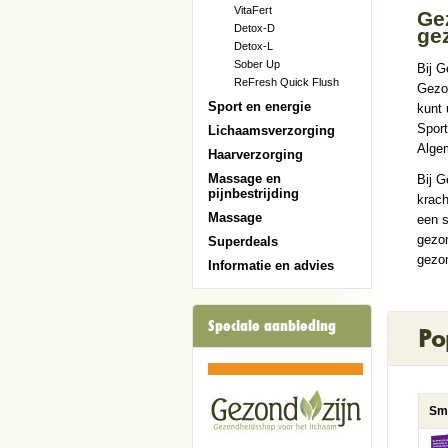
VitaFert
Gez
Detox-D
ge
Detox-L
Sober Up
Bij G
ReFresh Quick Flush
Gezon
Sport en energie
kunt 
Sport
Lichaamsverzorging
Alge
Haarverzorging
Massage en
Bij G
pijnbestrijding
krach
Massage
een s
gezo
Superdeals
gezon
Informatie en advies
Speciale aanbieding
Po
Sm