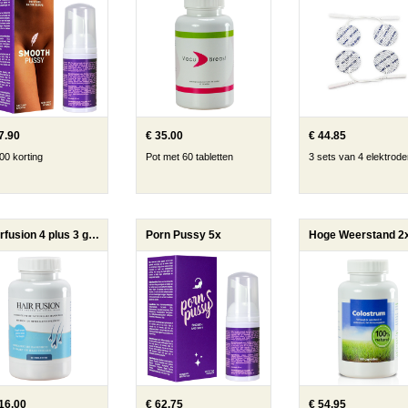
7.90
€ 35.00
€ 44.85
00 korting
Pot met 60 tabletten
3 sets van 4 elektrod
Hairfusion 4 plus 3 gratis
Porn Pussy 5x
16.00
€ 62.75
€ 54.95