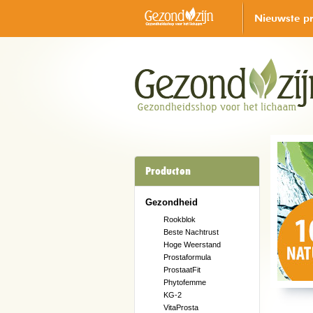
Nieuwste p
Producten
Gezondheid
Rookblok
Beste Nachtrust
Hoge Weerstand
Prostaformula
ProstaatFit
Phytofemme
KG-2
VitaProsta