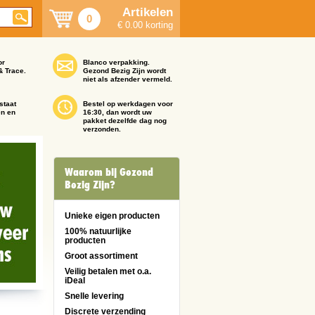
Artikelen
0
€ 0.00 korting
or
Blanco verpakking.
& Trace.
Gezond Bezig Zijn wordt
niet als afzender vermeld.
staat
Bestel op werkdagen voor
en en
16:30, dan wordt uw
pakket dezelfde dag nog
verzonden.
Waarom bij Gezond
Bezig Zijn?
Unieke eigen producten
100% natuurlijke
producten
Groot assortiment
Veilig betalen met o.a.
iDeal
Snelle levering
Discrete verzending