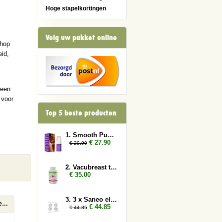
Hoge stapelkortingen
Volg uw pakket online
shop
id,
 een
 voor
Top 5 beste producten
1. Smooth Pussy 2x
€ 27.90
€ 29.90
2. Vacubreast tabletten
€ 35.00
3. 3 x Saneo elektroden rond
3 x Saneo elektroden rond
€ 44.85
€ 44.85