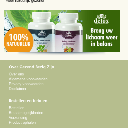
weer natuurlijk gezond!
Over Gezond Bezig Zijn
Over ons
Algemene voorwaarden
Privacy voorwaarden
Disclaimer
Bestellen en betalen
Bestellen
Betaalmogelijkheden
Verzending
Product ophalen