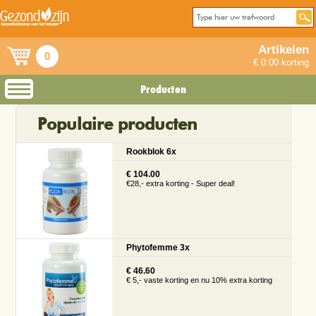
Artikelen
0
€ 0.00 korting
Producten
Populaire producten
Rookblok 6x
€ 104.00
€28,- extra korting - Super deal!
Phytofemme 3x
€ 46.60
€ 5,- vaste korting en nu 10% extra korting