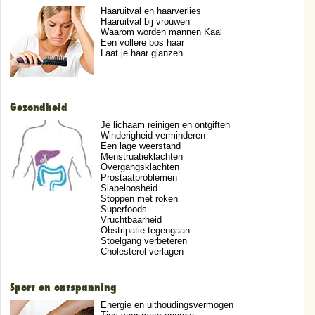
Haaruitval en haarverlies
Haaruitval bij vrouwen
Waarom worden mannen Kaal
Een vollere bos haar
Laat je haar glanzen
Gezondheid
Je lichaam reinigen en ontgiften
Winderigheid verminderen
Een lage weerstand
Menstruatieklachten
Overgangsklachten
Prostaatproblemen
Slapeloosheid
Stoppen met roken
Superfoods
Vruchtbaarheid
Obstripatie tegengaan
Stoelgang verbeteren
Cholesterol verlagen
Sport en ontspanning
Energie en uithoudingsvermogen