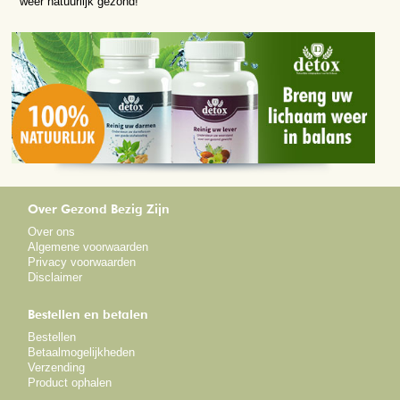
weer natuurlijk gezond!
Over Gezond Bezig Zijn
Over ons
Algemene voorwaarden
Privacy voorwaarden
Disclaimer
Bestellen en betalen
Bestellen
Betaalmogelijkheden
Verzending
Product ophalen