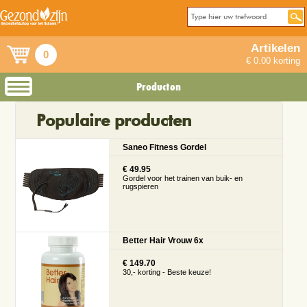
Artikelen
0
€ 0.00 korting
Producten
Populaire producten
Saneo Fitness Gordel
€ 49.95
Gordel voor het trainen van buik- en
rugspieren
Better Hair Vrouw 6x
€ 149.70
30,- korting - Beste keuze!