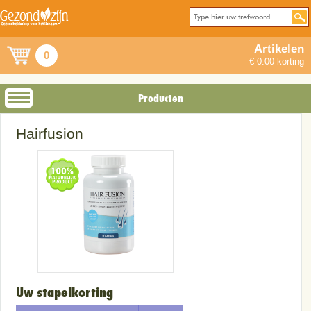
Artikelen
0
€ 0.00 korting
Producten
Hairfusion
Uw stapelkorting