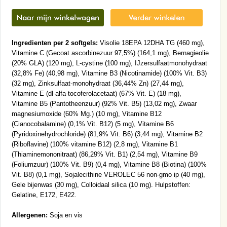
Ingredienten per 2 softgels:
Visolie 18EPA 12DHA TG (460 mg),
Vitamine C (Gecoat ascorbinezuur 97,5%) (164,1 mg), Bernagieolie
(20% GLA) (120 mg), L-cystine (100 mg), IJzersulfaatmonohydraat
(32,8% Fe) (40,98 mg), Vitamine B3 (Nicotinamide) (100% Vit. B3)
(32 mg), Zinksulfaat-monohydraat (36,44% Zn) (27,44 mg),
Vitamine E (dl-alfa-tocoferolacetaat) (67% Vit. E) (18 mg),
Vitamine B5 (Pantotheenzuur) (92% Vit. B5) (13,02 mg), Zwaar
magnesiumoxide (60% Mg.) (10 mg), Vitamine B12
(Cianocobalamine) (0,1% Vit. B12) (5 mg), Vitamine B6
(Pyridoxinehydrochloride) (81,9% Vit. B6) (3,44 mg), Vitamine B2
(Riboflavine) (100% vitamine B12) (2,8 mg), Vitamine B1
(Thiaminemononitraat) (86,29% Vit. B1) (2,54 mg), Vitamine B9
(Foliumzuur) (100% Vit. B9) (0,4 mg), Vitamine B8 (Biotina) (100%
Vit. B8) (0,1 mg), Sojalecithine VEROLEC 56 non-gmo ip (40 mg),
Gele bijenwas (30 mg), Colloidaal silica (10 mg). Hulpstoffen:
Gelatine, E172, E422.
Allergenen:
Soja en vis