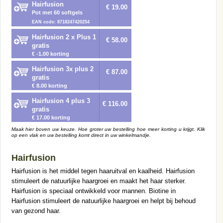
Hairfusion
€ 19.00
Pot met 60 softgels
EAN code: 8718247420254
Hairfusion 2 x Plus 1
€ 58.00
gratis
€ -1.00 korting
Hairfusion 3x plus 2
€ 87.00
gratis
€ 8.00 korting
Hairfusion 4 plus 3
€ 116.00
gratis
€ 17.00 korting
Maak hier boven uw keuze. Hoe groter uw bestelling hoe meer korting u krijgt. Klik
op een vlak en uw bestelling komt direct in uw winkelmandje.
Hairfusion
Hairfusion is het middel tegen haaruitval en kaalheid. Hairfusion
stimuleert de natuurlijke haargroei en maakt het haar sterker.
Hairfusion is speciaal ontwikkeld voor mannen. Biotine in
Hairfusion stimuleert de natuurlijke haargroei en helpt bij behoud
van gezond haar.