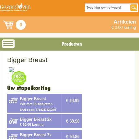
Artikelen
0
€ 0.00 korting
Producten
Bigger Breast
Uw stapelkorting
Bigger Breast
€ 24.95
Pot met 60 tabletten
EAN code: 8718247420285
Bigger Breast 2x
€ 39.90
€ 10.00 korting
Bigger Breast 3x
€ 54.85