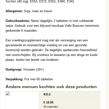
Sochim (40 mg), E553, E572, E551, E460, E341.
Allergenen:
Soja, mais en haver
Gebruiksadvies:
Neem dagelijks 2 tabletten in met voldoende
water. Gebruik voor een blijvend resultaat Volle Boezem tenminste
gedurende 6 maanden.
Een voedingssupplement mag niet als vervanging van een
gevarieerde en evenwichtige voeding en van een gezonde
levensstijl worden gebruikt. De dagelijks aanbevolen hoeveelheid
niet overschrijden. Bij voorkeur te bewaren op een droge en koele
plaats, buiten het bereik van kinderen.
Doelgroep:
Vrouwen (18+)
Verpakking:
Pot met 60 tabletten
Andere mensen kochten ook deze producten
KG-2
€ 16.95
20 capsules