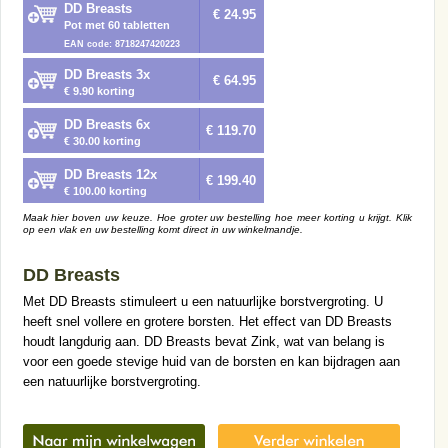
DD Breasts
€ 24.95
Pot met 60 tabletten
EAN code: 8718247420223
DD Breasts 3x
€ 64.95
€ 9.90 korting
DD Breasts 6x
€ 119.70
€ 30.00 korting
DD Breasts 12x
€ 199.40
€ 100.00 korting
Maak hier boven uw keuze. Hoe groter uw bestelling hoe meer korting u krijgt. Klik
op een vlak en uw bestelling komt direct in uw winkelmandje.
DD Breasts
Met DD Breasts stimuleert u een natuurlijke borstvergroting. U
heeft snel vollere en grotere borsten. Het effect van DD Breasts
houdt langdurig aan. DD Breasts bevat Zink, wat van belang is
voor een goede stevige huid van de borsten en kan bijdragen aan
een natuurlijke borstvergroting.