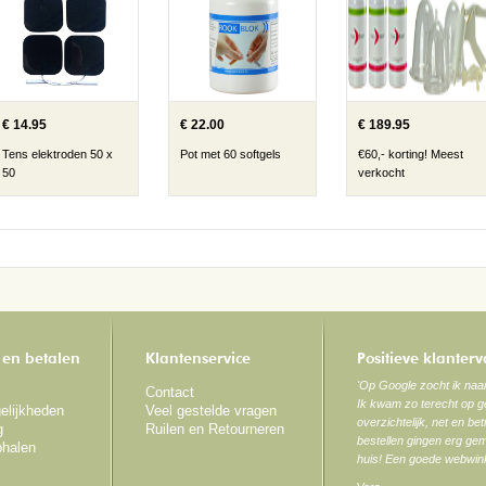
€ 14.95
€ 22.00
€ 189.95
Tens elektroden 50 x
Pot met 60 softgels
€60,- korting! Meest
50
verkocht
 en betalen
Klantenservice
Positieve klanter
'Op Google zocht ik na
Contact
Ik kwam zo terecht op ge
elijkheden
Veel gestelde vragen
overzichtelijk, net en be
g
Ruilen en Retourneren
bestellen gingen erg gem
phalen
huis! Een goede webwink