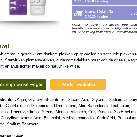
€ 25.00 korting
Sterwit Skin 4x
€ 7
€ 40.30 korting
Maak hier boven uw keuze. Hoe grot
bestelling hoe meer korting u krijgt. Klik op e
en uw bestelling komt direct in uw winkelmand
rwit
wit creme is geschikt om donkere plekken op gevoelige en sensuele plekken t
en. Sterwit kan pigmentvlekken, ouderdomsvlekken maar ook de oksels, vagi
ht en anus lichter maken op natuurlijke wijze.
edienten:
Aqua, Glyceryl Stearate Se, Stearic Acid, Glycerin, Sodium Ceteary
te, Chlorhexidine Digluconate, Dimethicone, Aloe Barbadensis Leaf Juice,
enol, Phenoxyethanol, Stearyl Alcohol, Allantoin, Cetyl Alcohol, 3-o-Ethyl as
 Caprylhydroxamic Acid, Bisabolol, Methylpropanediol, Citric Acid, Potassium
ate, Sodium Benzoate.
rgenen:
Geen