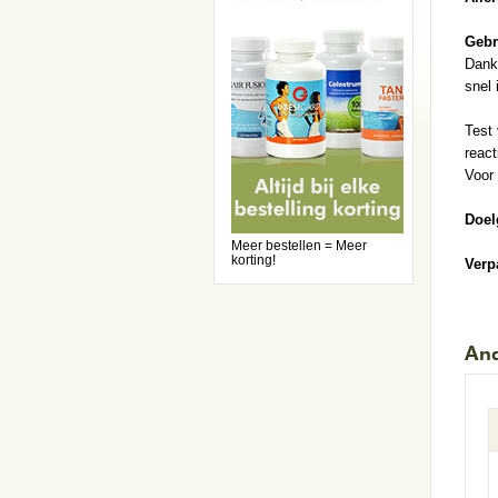
Gebr
Dankz
snel 
Test 
react
Voor 
Doel
Meer bestellen = Meer
korting!
Verp
And