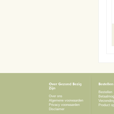
Over Gezond Bezig
Bestellen
Zijn
Bestellen
Over ons
Betaalmog
Algemene voorwaarden
Verzendin
Privacy voorwaarden
Product o
Disclaimer