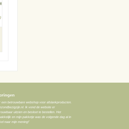
varingen
ar een betrouwbare webshop voor afslankproducten.
zondbezigzijn.nl. Ik vond de website er
trouwbaar uitzien en besloot te bestellen. Het
akkelijk en mijn pakketje was de volgende dag al in
el naar mijn mening!'