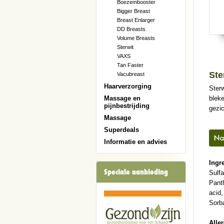
Boezembooster
Bigger Breast
Breast Enlarger
DD Breasts
Volume Breasts
Sterwit
VAXS
Tan Faster
Ste
Vacubreast
Haarverzorging
Ster
blek
Massage en
pijnbestrijding
gezic
Massage
Superdeals
Informatie en advies
Ingr
Speciale aanbieding
Sulfa
Panth
acid,
Sorb
Alle