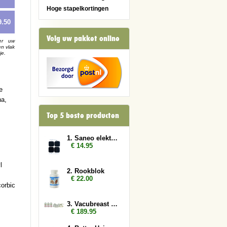
Hoge stapelkortingen
9.50
Volg uw pakket online
er uw
en vlak
je.
e
na,
Top 5 beste producten
1. Saneo elektroden vierkant
€ 14.95
l
2. Rookblok
€ 22.00
corbic
3. Vacubreast pomp met 3 potten
€ 189.95