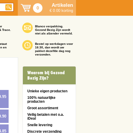
Artikelen
0
€ 0.00 korting
or
Blanco verpakking.
& Trace.
Gezond Bezig Zijn wordt
niet als afzender vermeld.
staat
Bestel op werkdagen voor
en en
16:30, dan wordt uw
pakket dezelfde dag nog
verzonden.
Waarom bij Gezond
Bezig Zijn?
Unieke eigen producten
9.95
100% natuurlijke
producten
Groot assortiment
Veilig betalen met o.a.
9.90
iDeal
Snelle levering
4.85
Discrete verzending