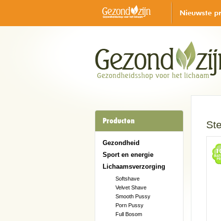
Nieuwste p
Producten
Ste
Gezondheid
Sport en energie
Lichaamsverzorging
Softshave
Velvet Shave
Smooth Pussy
Porn Pussy
Full Bosom