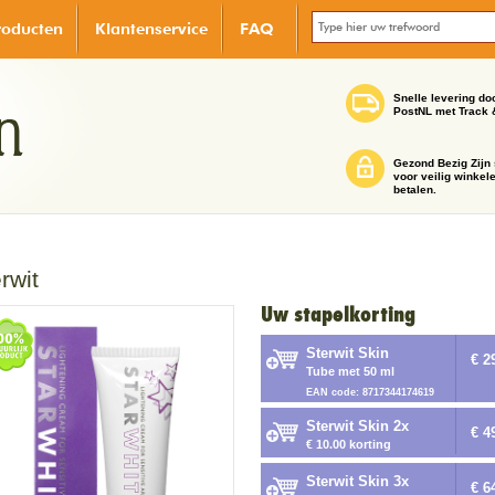
roducten
Klantenservice
FAQ
Snelle levering do
PostNL met Track 
Gezond Bezig Zijn 
voor veilig winkel
betalen.
rwit
Uw stapelkorting
Sterwit Skin
€ 2
Tube met 50 ml
EAN code: 8717344174619
Sterwit Skin 2x
€ 4
€ 10.00 korting
Sterwit Skin 3x
€ 6