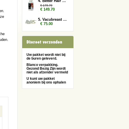
4. Better Hair Man 6x
€ 179.70
€ 149.70
en.
eze
5. Vacubreast pompset
€ 75.00
che
uden.
Discreet verzonden
Uw pakket wordt niet bij
de buren geleverd.
Blanco verpakking.
Gezond Bezig Zijn wordt
niet als afzender vermeld
U kunt uw pakket
anoniem bij ons ophalen